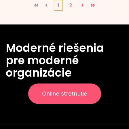
1
2
Prvá
Predchádzajúce
Ďalej
Posledné
Moderné riešenia
pre moderné
organizácie
Online stretnutie