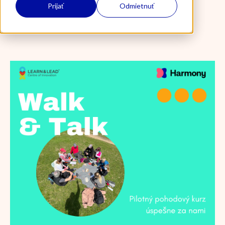
Prijať
Odmietnuť