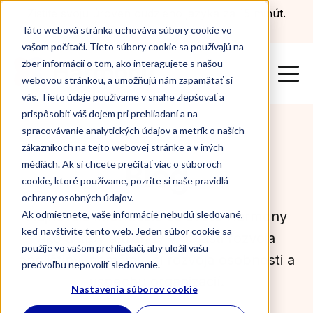
Zistite svoju úroveň cudzieho jazyka za 15 minút.
Otestovať sa teraz
Táto webová stránka uchováva súbory cookie vo
vašom počítači. Tieto súbory cookie sa používajú na
zber informácií o tom, ako interagujete s našou
webovou stránkou, a umožňujú nám zapamätať si
vás. Tieto údaje používame v snahe zlepšovať a
prispôsobiť váš dojem pri prehliadaní a na
spracovávanie analytických údajov a metrík o našich
zákazníkoch na tejto webovej stránke a v iných
Blog
médiách. Ak si chcete prečítať viac o súboroch
cookie, ktoré používame, pozrite si naše pravidlá
ochrany osobných údajov.
Najnovšie informácie zo sveta Harmony
Ak odmietnete, vaše informácie nebudú sledované,
keď navštívite tento web. Jeden súbor cookie sa
ako aj tipy a trendy v oblasti rozvoja
použije vo vašom prehliadači, aby uložil vašu
angličtiny, nemčiny, či rozvoja osobnosti a
predvoľbu nepovoliť sledovanie.
úspechu organizácií.
Nastavenia súborov cookie