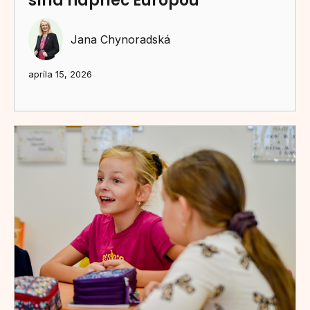
šíria naprieč Európou
Jana Chynoradská
apríla 15, 2026