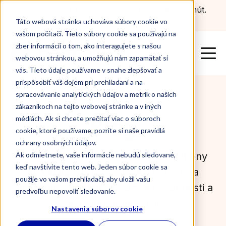
Zistite svoju úroveň cudzieho jazyka za 15 minút.
Otestovať sa teraz
Táto webová stránka uchováva súbory cookie vo
vašom počítači. Tieto súbory cookie sa používajú na
zber informácií o tom, ako interagujete s našou
webovou stránkou, a umožňujú nám zapamätať si
vás. Tieto údaje používame v snahe zlepšovať a
prispôsobiť váš dojem pri prehliadaní a na
spracovávanie analytických údajov a metrík o našich
zákazníkoch na tejto webovej stránke a v iných
Blog
médiách. Ak si chcete prečítať viac o súboroch
cookie, ktoré používame, pozrite si naše pravidlá
ochrany osobných údajov.
Najnovšie informácie zo sveta Harmony
Ak odmietnete, vaše informácie nebudú sledované,
keď navštívite tento web. Jeden súbor cookie sa
ako aj tipy a trendy v oblasti rozvoja
použije vo vašom prehliadači, aby uložil vašu
angličtiny, nemčiny, či rozvoja osobnosti a
predvoľbu nepovoliť sledovanie.
úspechu organizácií.
Nastavenia súborov cookie