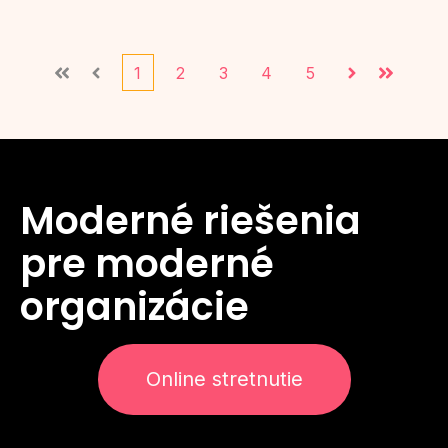
1
2
3
4
5
Prvá
Predchádzajúce
Ďalej
Posledné
Moderné riešenia
pre moderné
organizácie
Online stretnutie