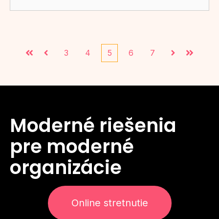
3
4
5
6
7
Prvá
Predchádzajúce
Ďalej
Posledn
Moderné riešenia
pre moderné
organizácie
Online stretnutie