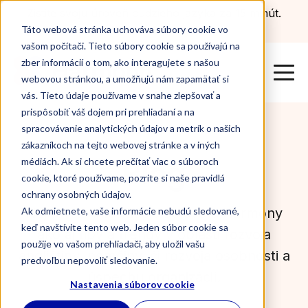
Zistite svoju úroveň cudzieho jazyka za 15 minút.
Otestovať sa teraz
Táto webová stránka uchováva súbory cookie vo
vašom počítači. Tieto súbory cookie sa používajú na
zber informácií o tom, ako interagujete s našou
webovou stránkou, a umožňujú nám zapamätať si
vás. Tieto údaje používame v snahe zlepšovať a
prispôsobiť váš dojem pri prehliadaní a na
spracovávanie analytických údajov a metrík o našich
zákazníkoch na tejto webovej stránke a v iných
Blog
médiách. Ak si chcete prečítať viac o súboroch
cookie, ktoré používame, pozrite si naše pravidlá
ochrany osobných údajov.
Najnovšie informácie zo sveta Harmony
Ak odmietnete, vaše informácie nebudú sledované,
keď navštívite tento web. Jeden súbor cookie sa
ako aj tipy a trendy v oblasti rozvoja
použije vo vašom prehliadači, aby uložil vašu
angličtiny, nemčiny, či rozvoja osobnosti a
predvoľbu nepovoliť sledovanie.
úspechu organizácií.
Nastavenia súborov cookie