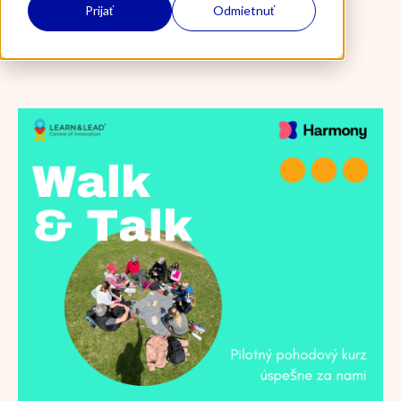
Prijať
Odmietnuť