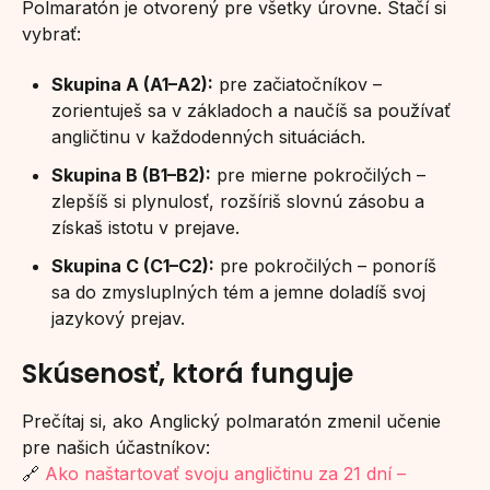
Polmaratón je otvorený pre všetky úrovne. Stačí si
vybrať:
Skupina A (A1–A2):
pre začiatočníkov –
zorientuješ sa v základoch a naučíš sa používať
angličtinu v každodenných situáciách.
Skupina B (B1–B2):
pre mierne pokročilých –
zlepšíš si plynulosť, rozšíriš slovnú zásobu a
získaš istotu v prejave.
Skupina C (C1–C2):
pre pokročilých – ponoríš
sa do zmysluplných tém a jemne doladíš svoj
jazykový prejav.
Skúsenosť, ktorá funguje
Prečítaj si, ako Anglický polmaratón zmenil učenie
pre našich účastníkov:
🔗
Ako naštartovať svoju angličtinu za 21 dní –