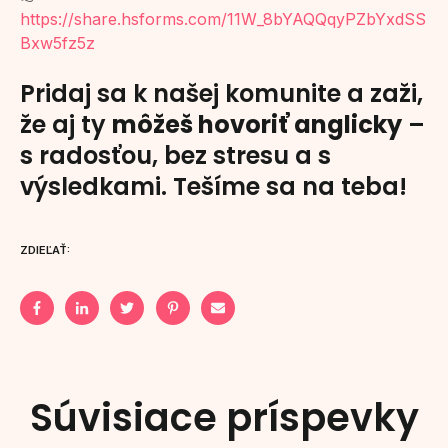
https://share.hsforms.com/11W_8bYAQQqyPZbYxdSS
Bxw5fz5z
Pridaj sa k našej komunite a zaži,
že aj ty
môžeš hovoriť anglicky
–
s radosťou, bez stresu a s
výsledkami. Tešíme sa na teba!
ZDIEĽAŤ:
Súvisiace príspevky