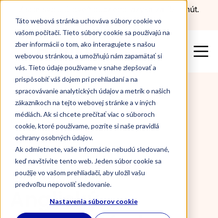
Zistite svoju úroveň cudzieho jazyka za 15 minút.
Otestovať sa teraz
Táto webová stránka uchováva súbory cookie vo
vašom počítači. Tieto súbory cookie sa používajú na
zber informácií o tom, ako interagujete s našou
webovou stránkou, a umožňujú nám zapamätať si
vás. Tieto údaje používame v snahe zlepšovať a
prispôsobiť váš dojem pri prehliadaní a na
spracovávanie analytických údajov a metrík o našich
zákazníkoch na tejto webovej stránke a v iných
médiách. Ak si chcete prečítať viac o súboroch
All posts
cookie, ktoré používame, pozrite si naše pravidlá
ochrany osobných údajov.
Ak odmietnete, vaše informácie nebudú sledované,
keď navštívite tento web. Jeden súbor cookie sa
použije vo vašom prehliadači, aby uložil vašu
mája 26, 2025
predvoľbu nepovoliť sledovanie.
Anglický
Nastavenia súborov cookie