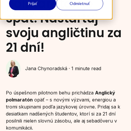
polmaratón je
Prijať
Odmietnuť
späť: Naštartuj
svoju angličtinu za
21 dní!
Jana Chynoradská
·
1 minute read
Po úspešnom pilotnom behu prichádza
Anglický
polmaratón
opäť – s novými výzvami, energiou a
tromi skupinami podľa jazykovej úrovne. Pridaj sa k
desiatkam nadšených študentov, ktorí si za 21 dní
posilnili nielen slovnú zásobu, ale aj sebadôveru v
komunikácii.