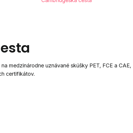
Cambridgeská cesta
esta
 na medzinárodne uznávané skúšky PET, FCE a CAE, kt
 certifikátov.