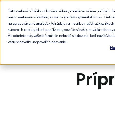
Zist
Táto webová stránka uchováva súbory cookie vo vašom počítači. Tiet
našou webovou stránkou, a umožňujú nám zapamätať si vás. Tieto úda
Kurzy anglič
na spracovávanie analytických údajov a metrík o našich zákazníkoch 
súboroch cookie, ktoré používame, pozrite si naše pravidlá ochrany
Ak odmietnete, vaše informácie nebudú sledované, keď navštívite te
vašu predvoľbu nepovoliť sledovanie.
Na
Príp