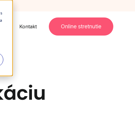
teraz
 s
 a
Online stretnutie
irmy
Kontakt
káciu