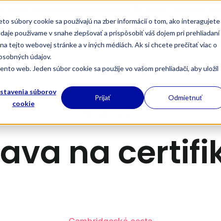
ite svoju úroveň cudzieho jazyka za 15 minút.
Otestovať sa 
o súbory cookie sa používajú na zber informácií o tom, ako interagujete
je používame v snahe zlepšovať a prispôsobiť váš dojem pri prehliadaní
tiny
Kurzy nemčiny
Jazykový koučing
Pre f
na tejto webovej stránke a v iných médiách. Ak si chcete prečítať viac o
 osobných údajov.
nto web. Jeden súbor cookie sa použije vo vašom prehliadači, aby uložil
stavenia súborov
Prijať
Odmietnuť
cookie
Na aký účel?
rava na certifi