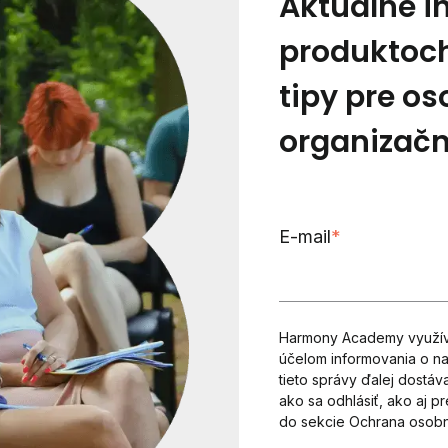
Aktuálne i
produktoch
tipy pre os
organizačn
E-mail
*
Harmony Academy využíva
účelom informovania o na
tieto správy ďalej dostáv
ako sa odhlásiť, ako aj p
do sekcie Ochrana osobn