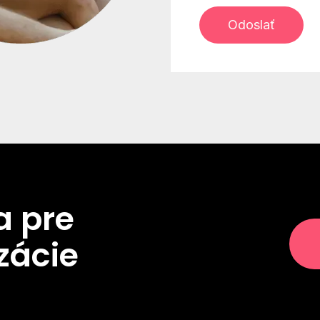
a pre
zácie