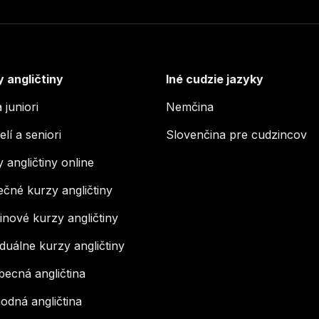
y angličtiny
Iné cudzie jazyky
a juniori
Nemčina
lí a seniori
Slovenčina pre cudzincov
 angličtiny online
čné kurzy angličtiny
nové kurzy angličtiny
iduálne kurzy angličtiny
becná angličtina
odná angličtina