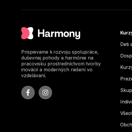
Kurz
Deti 
Prispievame k rozvoju spolupráce,
Dospe
duševnej pohody a harmónie na
pracovisku prostredníctvom tvorby
Kurzy
inovácií a moderných riešení vo
vzdelávaní.
Preze
Skupi
Indiv
Všeo
Obch