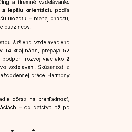
čing a firemné vzdelávanie.
 a lepšiu orientáciu
podľa
šu filozofiu – menej chaosu,
re cudzincov.
ťou širšieho vzdelávacieho
 v
14 krajinách
, prepája
52
 podporil rozvoj viac ako
2
v vo vzdelávaní. Skúsenosti z
 každodennej práce Harmony
ladie dôraz na prehľadnosť,
ituáciách – od detstva až po