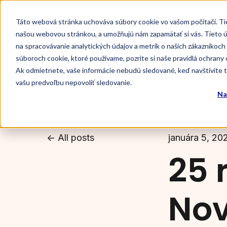
Zist
Táto webová stránka uchováva súbory cookie vo vašom počítači. Tiet
našou webovou stránkou, a umožňujú nám zapamätať si vás. Tieto úda
Kurzy anglič
na spracovávanie analytických údajov a metrík o našich zákazníkoch 
súboroch cookie, ktoré používame, pozrite si naše pravidlá ochrany
Ak odmietnete, vaše informácie nebudú sledované, keď navštívite te
vašu predvoľbu nepovoliť sledovanie.
Na
All posts
januára 5, 20
25 
Nov