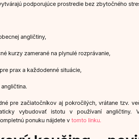
vytvárajú podporujúce prostredie bez zbytočného stre
becnej angličtiny,
né kurzy zamerané na plynulé rozprávanie,
 pre prax a každodenné situácie,
angličtina.
né pre začiatočníkov aj pokročilých, vrátane tzv. več
aticky vybudovať istotu v používaní angličtiny.
Kompletnú ponuku nájdete v
tomto linku.