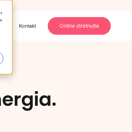
teraz
 s
 a
Online stretnutie
irmy
Kontakt
ergia.