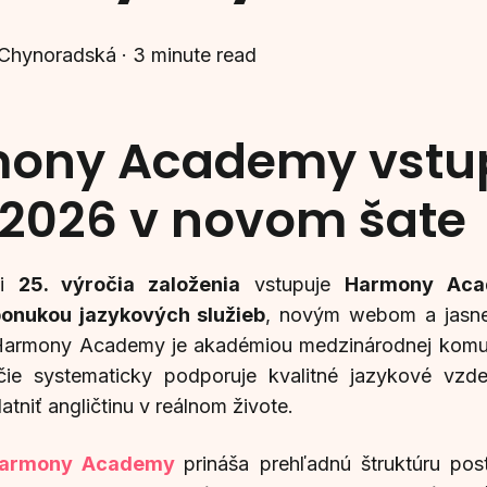
 Chynoradská
·
3 minute read
ony Academy vstup
 2026 v novom šate
sti
25. výročia založenia
vstupuje
Harmony Ac
onukou jazykových služieb
, novým webom a jasnej
Harmony Academy je akadémiou medzinárodnej komunik
očie systematicky podporuje kvalitné jazykové vzde
tniť angličtinu v reálnom živote.
Harmony Academy
prináša prehľadnú štruktúru po