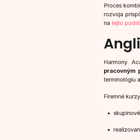
Proces kombin
rozvoja pris
na
tejto pods
Angli
Harmony Aca
pracovným p
terminológiu 
Firemné kurz
skupinové 
realizova