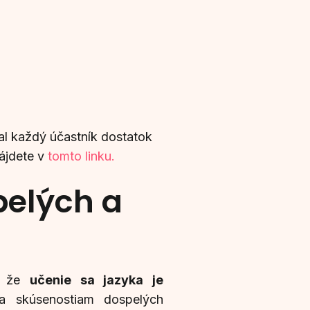
al každý účastník dostatok
nájdete v
tomto linku.
pelých a
a, že
učenie sa jazyka je
a skúsenostiam dospelých