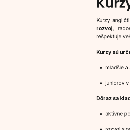
Kurzy
Kurzy angličt
rozvoj
, rado
rešpektuje ve
Kurzy sú urč
mladšie a 
juniorov v
Dôraz sa klad
aktívne po
rozvoj slo