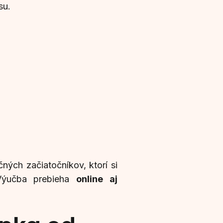
su.
ných začiatočníkov, ktorí si
 Výučba prebieha
online aj