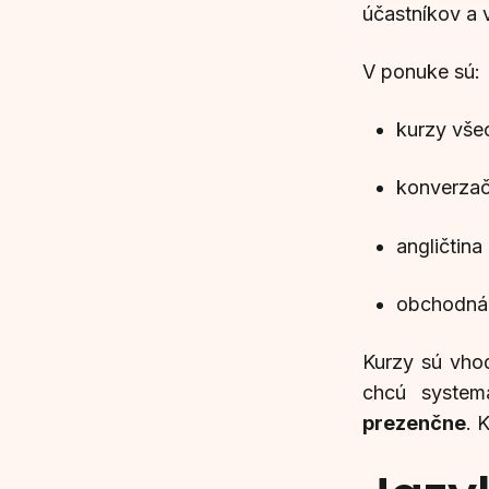
účastníkov a 
V ponuke sú:
kurzy všeo
konverzač
angličtina
obchodná 
Kurzy sú vhod
chcú system
prezenčne
. 