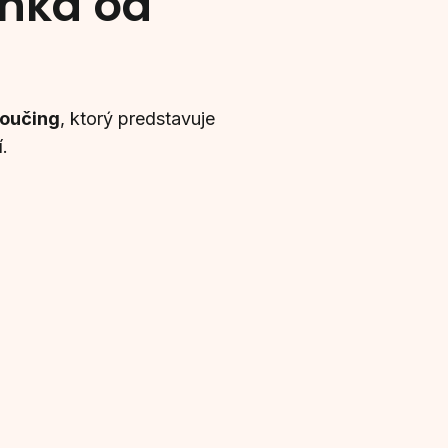
inka od
koučing
, ktorý predstavuje
.