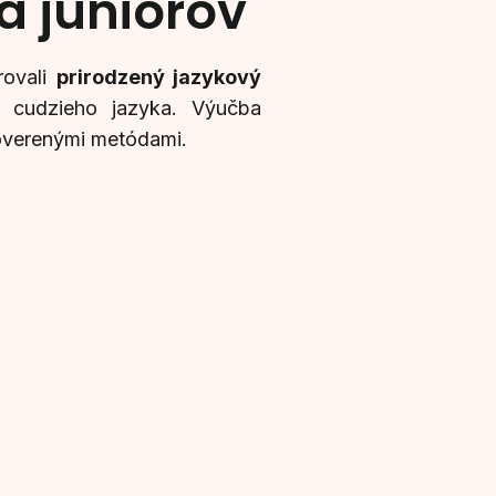
 a juniorov
rovali
prirodzený jazykový
í cudzieho jazyka. Výučba
 overenými metódami.