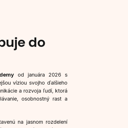
uje do
ademy
od januára 2026 s
šou víziou svojho ďalšieho
ácie a rozvoja ľudí, ktorá
lávanie, osobnostný rast a
stavenú na jasnom rozdelení