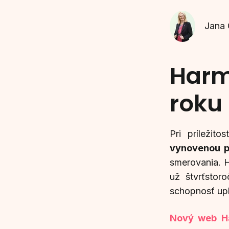
Jana
Harm
roku
Pri príležito
vynovenou p
smerovania. 
už štvrťstor
schopnosť upla
Nový web 