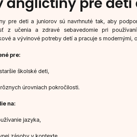
 angličtiny pre deti
iny pre deti a juniorov sú navrhnuté tak, aby podpo
sť z učenia a zdravé sebavedomie pri používan
kové a vývinové potreby detí a pracuje s modernými,
ené pre:
staršie školské deti,
 rôznych úrovniach pokročilosti.
ie na:
užívanie jazyka,
vnej zásoby v kontexte,