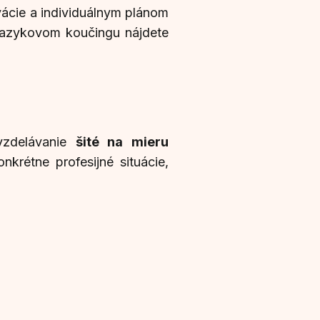
vácie a individuálnym plánom
 jazykovom koučingu nájdete
vzdelávanie
šité na mieru
onkrétne profesijné situácie,