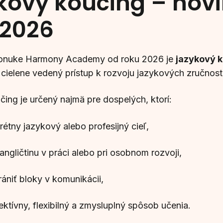
kový koučing – nov
 2026
onuke Harmony Academy od roku 2026 je
jazykový 
a cielene vedený prístup k rozvoju jazykových zručností
ing je určený najmä pre dospelých, ktorí:
étny jazykový alebo profesijný cieľ,
angličtinu v práci alebo pri osobnom rozvoji,
ániť bloky v komunikácii,
ektívny, flexibilný a zmysluplný spôsob učenia.