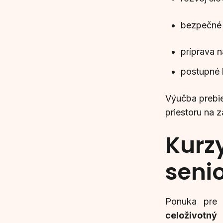
bezpečné 
príprava n
postupné 
Výučba prebi
priestoru na 
Kurzy
seni
Ponuka pre 
celoživotný