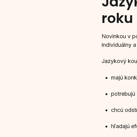
Jazy
roku
Novinkou v p
individuálny 
Jazykový kouč
majú konkr
potrebujú 
chcú odstr
hľadajú ef