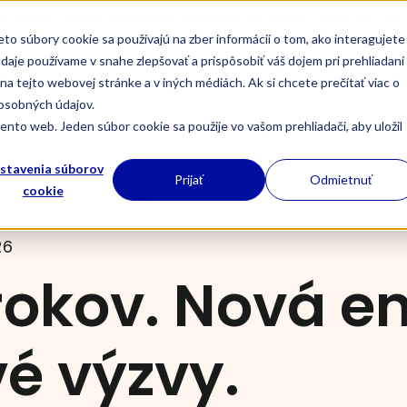
ite svoju úroveň cudzieho jazyka za 15 minút.
Otestovať sa 
o súbory cookie sa používajú na zber informácií o tom, ako interagujete
je používame v snahe zlepšovať a prispôsobiť váš dojem pri prehliadaní
tiny
Kurzy nemčiny
Jazykový koučing
Pre f
na tejto webovej stránke a v iných médiách. Ak si chcete prečítať viac o
 osobných údajov.
nto web. Jeden súbor cookie sa použije vo vašom prehliadači, aby uložil
stavenia súborov
Prijať
Odmietnuť
cookie
26
rokov. Nová en
é výzvy.