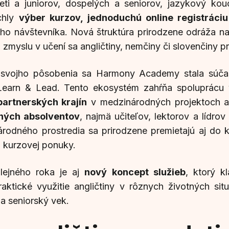
eti a juniorov, dospelých a seniorov, jazykový kou
chly
výber kurzov, jednoduchú online registráciu
ho návštevníka. Nová štruktúra prirodzene odráža na
a zmyslu v učení sa angličtiny, nemčiny či slovenčiny p
svojho pôsobenia sa Harmony Academy stala súčas
Learn & Lead. Tento ekosystém zahŕňa spoluprácu
artnerských krajín
v medzinárodných projektoch a
ných absolventov
, najmä učiteľov, lektorov a lídro
árodného prostredia sa prirodzene premietajú aj do
 kurzovej ponuky.
ilejného roka je aj
nový koncept služieb
, ktorý k
 praktické využitie angličtiny v rôznych životných s
 a seniorský vek.