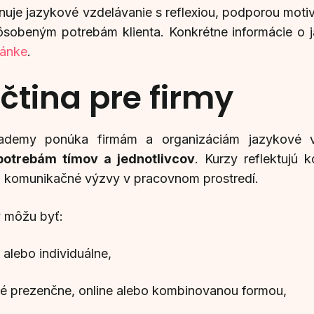
uje jazykové vzdelávanie s reflexiou, podporou moti
pôsobeným potrebám klienta. Konkrétne informácie o
tánke
.
čtina pre firmy
demy ponúka firmám a organizáciám jazykové 
otrebám tímov a jednotlivcov
. Kurzy reflektujú k
a komunikačné výzvy v pracovnom prostredí.
y môžu byť:
alebo individuálne,
né prezenčne, online alebo kombinovanou formou,