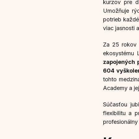
kurzov pre d
Umožňuje rý
potrieb každé
viac jasnosti 
Za 25 rokov 
ekosystému 
zapojených p
604 vyškole
tohto medzin
Academy a jej
Súčasťou jub
flexibilitu a
profesionálny